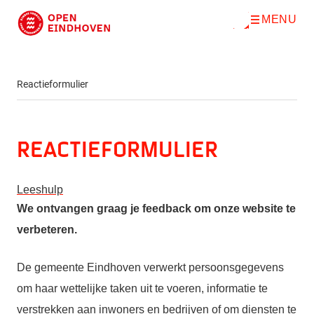
MENU
O
Direct naar de inhoud
p
e
n
m
e
Reactieformulier
n
u
Reactieformulier
Leeshulp
We ontvangen graag je feedback om onze website te
verbeteren.
De gemeente Eindhoven verwerkt persoonsgegevens
om haar wettelijke taken uit te voeren, informatie te
verstrekken aan inwoners en bedrijven of om diensten te