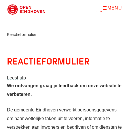
MENU
O
Direct naar de inhoud
p
e
n
m
e
Reactieformulier
n
u
Reactieformulier
Leeshulp
We ontvangen graag je feedback om onze website te
verbeteren.
De gemeente Eindhoven verwerkt persoonsgegevens
om haar wettelijke taken uit te voeren, informatie te
verstrekken aan inwoners en bedrijven of om diensten te