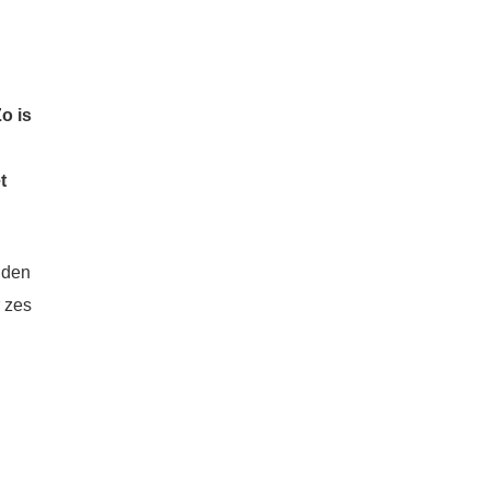
o is
t
lden
 zes