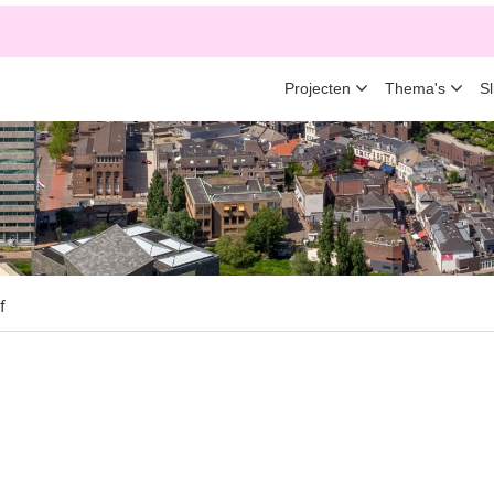
Projecten
Thema's
S
f