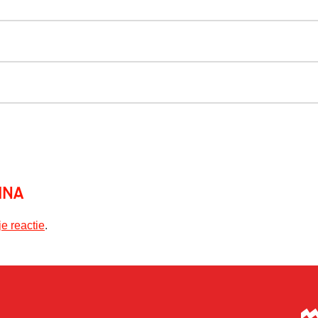
ina
je reactie
.