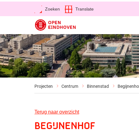
Open
Zoeken
Translate
Direct naar de inhoud
Projecten
Centrum
Binnenstad
Begijnenho
Terug naar overzicht
Begijnenhof