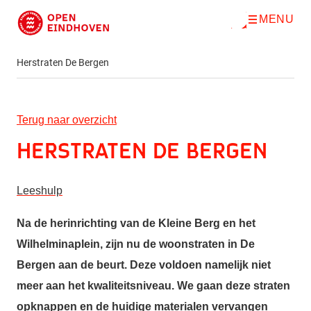
MENU
O
Direct naar de inhoud
p
e
n
Herstraten De Bergen
m
e
n
u
Terug naar overzicht
Herstraten De Bergen
Leeshulp
Na de herinrichting van de Kleine Berg en het
Wilhelminaplein, zijn nu de woonstraten in De
Bergen aan de beurt. Deze voldoen namelijk niet
meer aan het kwaliteitsniveau. We gaan deze straten
opknappen en de huidige materialen vervangen