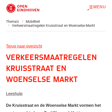
MENU
O
Direct naar de inhoud
p
e
n
Thema's
Mobiliteit
m
Verkeersmaatregelen Kruisstraat en Woenselse Markt
e
n
u
Terug naar overzicht
Verkeersmaatregelen
Kruisstraat en
Woenselse Markt
Leeshulp
De Kruisstraat en de Woenselse Markt vormen het