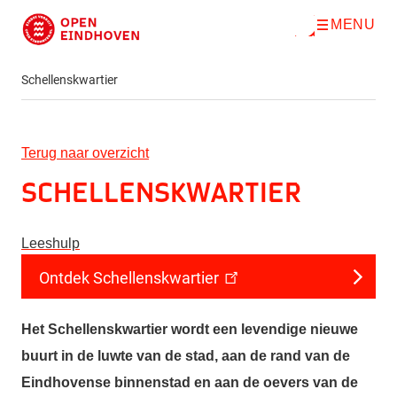
MENU
O
Direct naar de inhoud
p
e
n
Schellenskwartier
m
e
n
u
Terug naar overzicht
Schellenskwartier
Leeshulp
Ontdek Schellenskwartier
Het Schellenskwartier wordt een levendige nieuwe
buurt in de luwte van de stad, aan de rand van de
Eindhovense binnenstad en aan de oevers van de