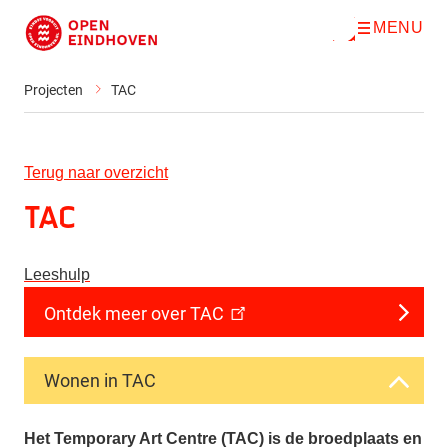
MENU
O
Direct naar de inhoud
p
e
n
Projecten
TAC
m
e
n
u
Terug naar overzicht
TAC
Leeshulp
Ontdek meer over TAC
Wonen in TAC
Het Temporary Art Centre (TAC) is de broedplaats en