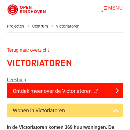
MENU
O
Direct naar de inhoud
p
e
n
Projecten
Centrum
Victoriatoren
m
e
n
u
Terug naar overzicht
Victoriatoren
Leeshulp
Ontdek meer over de Victoriatoren
Wonen in Victoriatoren
In de Victoriatoren komen 369 huurwoningen. De