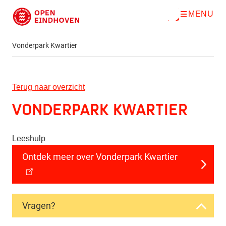
MENU
O
Direct naar de inhoud
p
e
n
Vonderpark Kwartier
m
e
n
u
Terug naar overzicht
Vonderpark Kwartier
Leeshulp
Ontdek meer over Vonderpark Kwartier
Vragen?