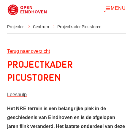
MENU
O
Direct naar de inhoud
p
e
n
Projecten
Centrum
Projectkader Picustoren
m
e
n
u
Terug naar overzicht
Projectkader
Picustoren
Leeshulp
Het NRE-terrein is een belangrijke plek in de
geschiedenis van Eindhoven en is de afgelopen
jaren flink veranderd. Het laatste onderdeel van deze