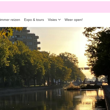
limmer reizen
Expo & tours
Visies
Weer open!