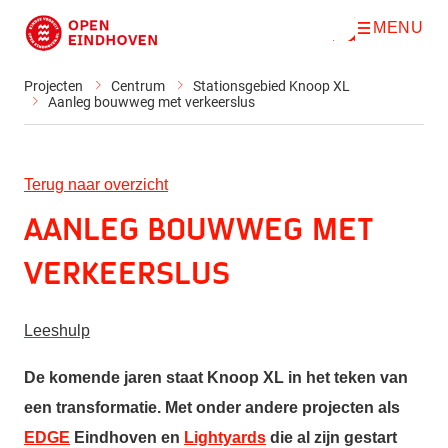
MENU
O
Direct naar de inhoud
p
e
n
Projecten
Centrum
Stationsgebied Knoop XL
m
Aanleg bouwweg met verkeerslus
e
n
u
Terug naar overzicht
Aanleg bouwweg met
verkeerslus
Leeshulp
De komende jaren staat Knoop XL in het teken van
een transformatie. Met onder andere projecten als
EDGE
Eindhoven
en
Lightyards
die al zijn gestart