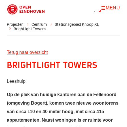
MENU
O
Direct naar de inhoud
p
e
n
Projecten
Centrum
Stationsgebied Knoop XL
m
Brightlight Towers
e
n
u
Terug naar overzicht
Brightlight Towers
Leeshulp
Op de plek van huidige kantoren aan de Fellenoord
(omgeving Bogert), komen twee nieuwe woontorens
van circa 110 en 40 meter hoog, met circa 415
appartementen. Naast woningen is er ruimte voor