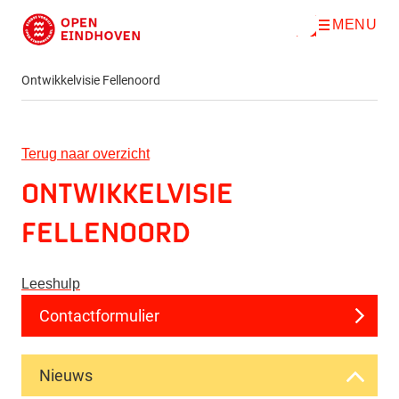
MENU
O
Direct naar de inhoud
p
e
n
Ontwikkelvisie Fellenoord
m
e
n
u
Terug naar overzicht
Ontwikkelvisie
Fellenoord
Leeshulp
Contactformulier
Nieuws