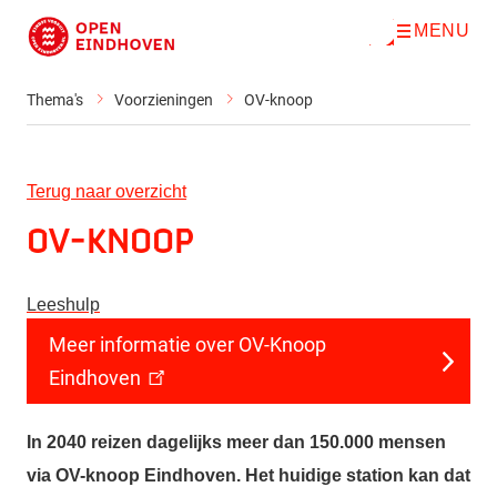
MENU
O
Direct naar de inhoud
p
e
n
Thema's
Voorzieningen
OV-knoop
m
e
n
u
Terug naar overzicht
OV-knoop
Leeshulp
Meer informatie over OV-Knoop
Eindhoven
In 2040 reizen dagelijks meer dan 150.000 mensen
via OV-knoop Eindhoven. Het huidige station kan dat