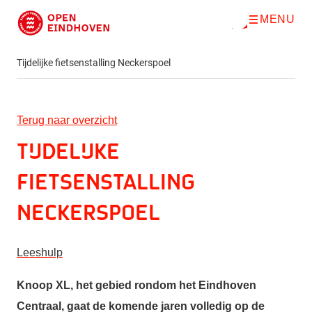
MENU
O
Direct naar de inhoud
p
e
n
Tijdelijke fietsenstalling Neckerspoel
m
e
n
u
Terug naar overzicht
Tijdelijke
fietsenstalling
Neckerspoel
Leeshulp
Knoop XL, het gebied rondom het Eindhoven
Centraal, gaat de komende jaren volledig op de