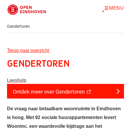
MENU
O
Direct naar de inhoud
p
e
n
Gendertoren
m
e
n
u
Terug naar overzicht
Gendertoren
Leeshulp
Ontdek meer over Gendertoren
De vraag naar betaalbare woonruimte in Eindhoven
is hoog. Met 92 sociale huurappartementen levert
Wooninc. een waardevolle bijdrage aan het