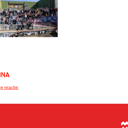
ina
je reactie
.