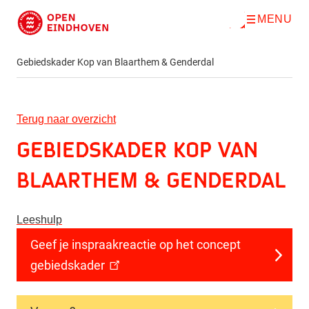
MENU
O
Direct naar de inhoud
p
e
n
Gebiedskader Kop van Blaarthem & Genderdal
m
e
n
u
Terug naar overzicht
Gebiedskader Kop van
Blaarthem & Genderdal
Leeshulp
Geef je inspraakreactie op het concept
gebiedskader