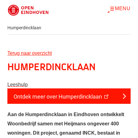
MENU
O
Direct naar de inhoud
p
e
n
Humperdincklaan
m
e
n
u
Terug naar overzicht
Humperdincklaan
Leeshulp
Ontdek meer over Humperdincklaan
Aan de Humperdincklaan in Eindhoven ontwikkelt
Woonbedrijf samen met Heijmans ongeveer 400
woningen. Dit project, genaamd INCK, bestaat in