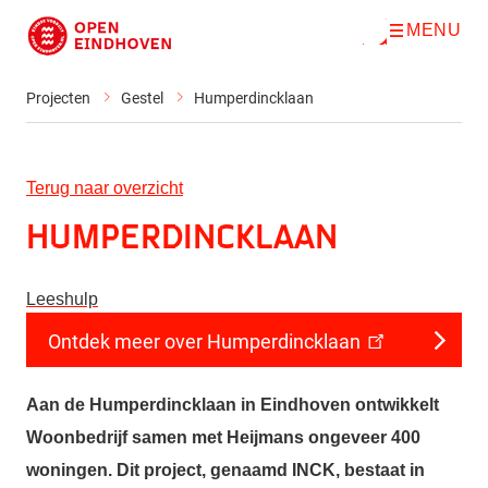
MENU
O
Direct naar de inhoud
p
e
n
Projecten
Gestel
Humperdincklaan
m
e
n
u
Terug naar overzicht
Humperdincklaan
Leeshulp
Ontdek meer over Humperdincklaan
Aan de Humperdincklaan in Eindhoven ontwikkelt
Woonbedrijf samen met Heijmans ongeveer 400
woningen. Dit project, genaamd INCK, bestaat in