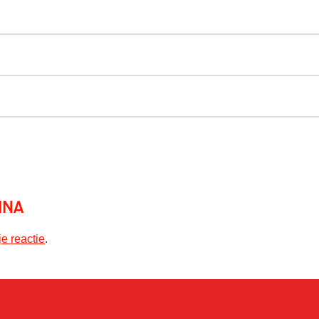
ina
je reactie
.