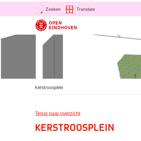
Open
Zoeken
Translate
Direct naar de inhoud
Kerstroosplein
Terug naar overzicht
Kerstroosplein