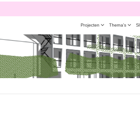
Projecten
Thema's
S