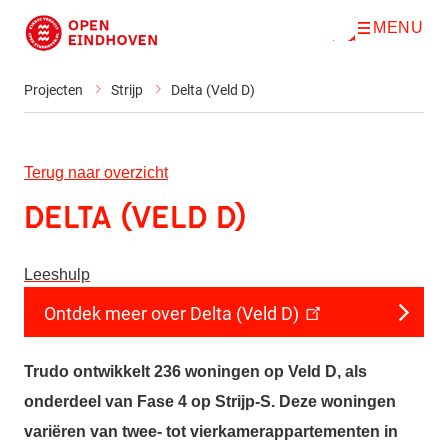
MENU
O
Direct naar de inhoud
p
e
n
Projecten
Strijp
Delta (Veld D)
m
e
n
u
Terug naar overzicht
Delta (Veld D)
Leeshulp
Ontdek meer over Delta (Veld D)
Trudo ontwikkelt 236 woningen op Veld D, als
onderdeel van Fase 4 op Strijp-S. Deze woningen
variëren van twee- tot vierkamerappartementen in