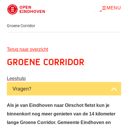
MENU
O
Direct naar de inhoud
p
e
n
Groene Corridor
m
e
n
u
Terug naar overzicht
Groene Corridor
Leeshulp
Vragen?
Als je van Eindhoven naar Oirschot fietst kun je
binnenkort nog meer genieten van de 14 kilometer
lange Groene Corridor. Gemeente Eindhoven en