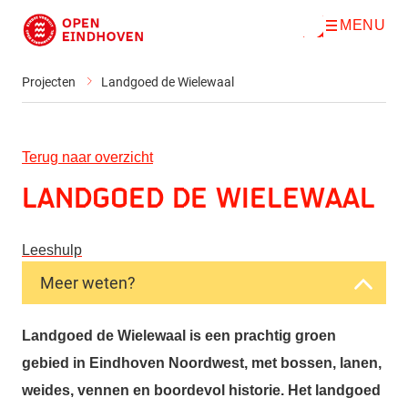
MENU
O
Direct naar de inhoud
p
e
n
Projecten
Landgoed de Wielewaal
m
e
n
u
Terug naar overzicht
Landgoed de Wielewaal
Leeshulp
Meer weten?
Landgoed de Wielewaal is een prachtig groen
gebied in Eindhoven Noordwest, met bossen, lanen,
weides, vennen en boordevol historie. Het landgoed