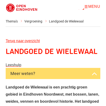
MENU
O
Direct naar de inhoud
p
e
n
Thema's
Vergroening
Landgoed de Wielewaal
m
e
n
u
Terug naar overzicht
Landgoed de Wielewaal
Leeshulp
Meer weten?
Landgoed de Wielewaal is een prachtig groen
gebied in Eindhoven Noordwest, met bossen, lanen,
weides, vennen en boordevol historie. Het landgoed