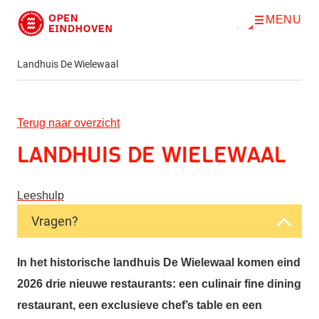
MENU
O
Direct naar de inhoud
p
e
n
Landhuis De Wielewaal
m
e
n
u
Terug naar overzicht
Landhuis De Wielewaal
Leeshulp
Vragen?
In het historische landhuis De Wielewaal komen eind
2026 drie nieuwe restaurants: een culinair fine dining
restaurant, een exclusieve chef’s table en een