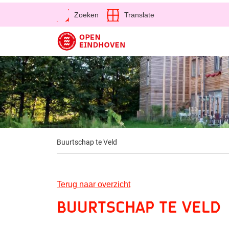
Open
Zoeken
Translate
Direct naar de inhoud
Buurtschap te Veld
Terug naar overzicht
Buurtschap te Veld