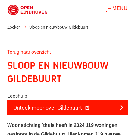
MENU
O
Direct naar de inhoud
p
e
n
Zoeken
Sloop en nieuwbouw Gildebuurt
m
e
n
u
Terug naar overzicht
Sloop en nieuwbouw
Gildebuurt
Leeshulp
Ontdek meer over Gildebuurt
Woonstichting 'thuis heeft in 2024 119 woningen
gesloopt in de Gildebuurt. Hier komen 219 nieuwe