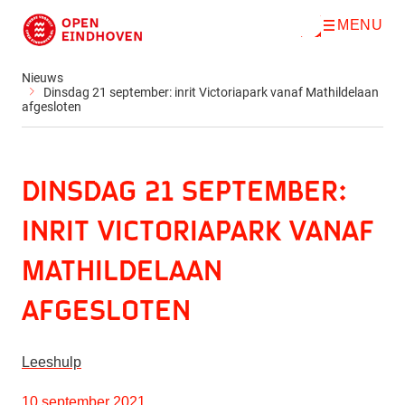
MENU
O
Direct naar de inhoud
p
e
n
Nieuws
m
Dinsdag 21 september: inrit Victoriapark vanaf Mathildelaan
e
afgesloten
n
u
Dinsdag 21 september:
inrit Victoriapark vanaf
Mathildelaan
afgesloten
Leeshulp
10 september 2021