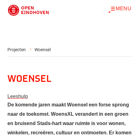
MENU
O
Direct naar de inhoud
p
e
n
m
e
n
u
Projecten
Woensel
Woensel
Leeshulp
De komende jaren maakt Woensel een forse sprong
naar de toekomst. WoensXL verandert in een groen
en bruisend Stads-hart waar ruimte is voor wonen,
winkelen, recreëren, cultuur en ontmoeten. Er komen