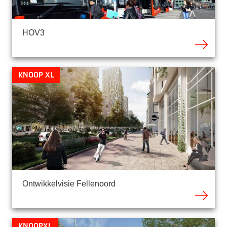
HOV3
Knoop XL
Ontwikkelvisie Fellenoord
KnoopXL