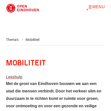
MENU
O
Direct naar de inhoud
p
e
n
m
e
n
u
Thema's
Mobiliteit
Mobiliteit
Leeshulp
Met de groei van Eindhoven bouwen we aan een
stad die mensen verbindt. Door het verkeer slim en
duurzaam in te richten komt er ruimte voor groen,
voor ontmoeting en voor een gezonde en veilige