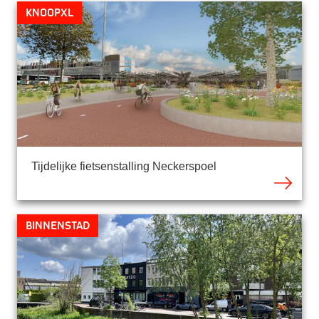
KnoopXL
Tijdelijke fietsenstalling Neckerspoel
Binnenstad