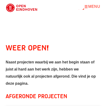
MENU
O
Direct naar de inhoud
p
e
n
m
e
n
u
Weer open!
Naast projecten waarbij we aan het begin staan of
juist al hard aan het werk zijn, hebben we
natuurlijk ook al projecten afgerond. Die vind je op
deze pagina.
Afgeronde projecten