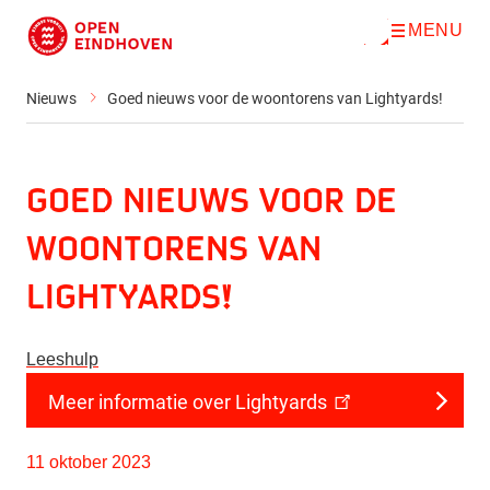
MENU
O
Direct naar de inhoud
p
e
n
Nieuws
Goed nieuws voor de woontorens van Lightyards!
m
e
n
u
Goed nieuws voor de
woontorens van
Lightyards!
Leeshulp
Meer informatie over Lightyards
11 oktober 2023