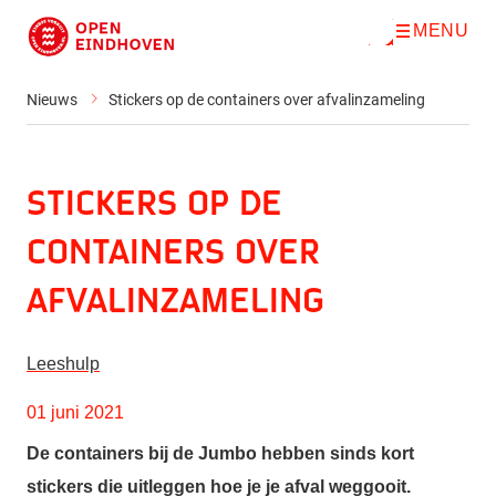
MENU
O
Direct naar de inhoud
p
e
n
Nieuws
Stickers op de containers over afvalinzameling
m
e
n
u
Stickers op de
containers over
afvalinzameling
Leeshulp
01 juni 2021
De containers bij de Jumbo hebben sinds kort
stickers die uitleggen hoe je je afval weggooit.