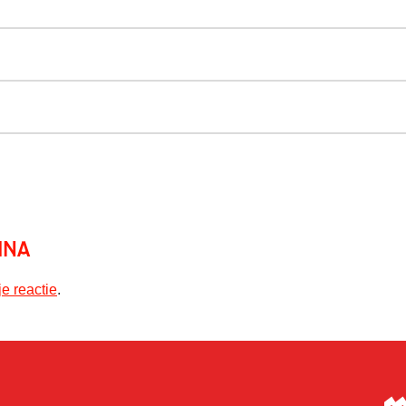
ina
je reactie
.