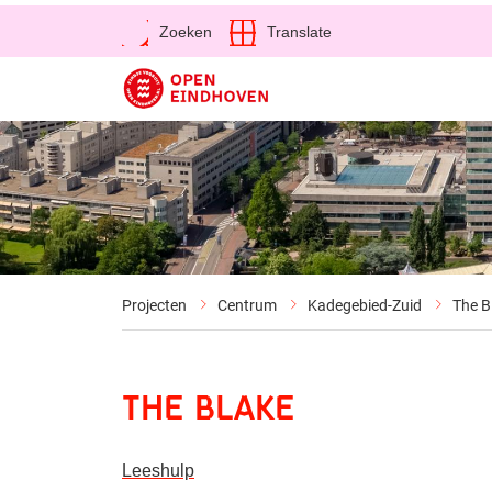
Open
Zoeken
Translate
Direct naar de inhoud
Projecten
Centrum
Kadegebied-Zuid
The B
The Blake
Leeshulp