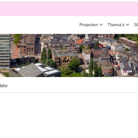
Projecten
Thema's
S
lake