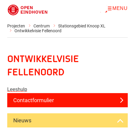
MENU
O
Direct naar de inhoud
p
e
n
Projecten
Centrum
Stationsgebied Knoop XL
m
Ontwikkelvisie Fellenoord
e
n
u
Ontwikkelvisie
Fellenoord
Leeshulp
Contactformulier
Nieuws