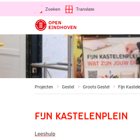
Open
Zoeken
Translate
Direct naar de inhoud
Projecten
Gestel
Groots Gestel
Fijn Kastel
Fijn Kastelenplein
Leeshulp