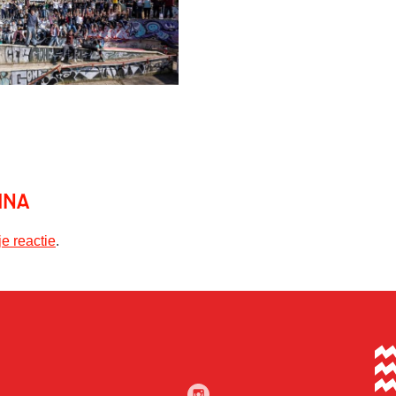
ina
je reactie
.