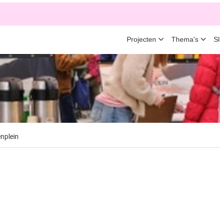
Projecten
Thema's
S
enplein