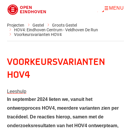
MENU
O
Direct naar de inhoud
p
e
n
Projecten
Gestel
Groots Gestel
m
HOV4: Eindhoven Centrum - Veldhoven De Run
e
Voorkeursvarianten HOV4
n
u
Voorkeursvarianten
HOV4
Leeshulp
In september 2024 lieten we, vanuit het
ontwerpproces HOV4, meerdere varianten zien per
tracédeel. De reacties hierop, samen met de
onderzoeksresultaten van het HOV4 ontwerpteam,