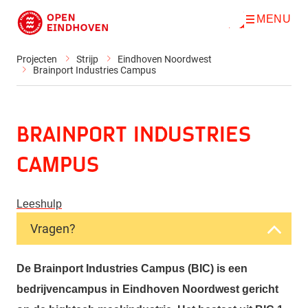
MENU
O
Direct naar de inhoud
p
e
n
Projecten
Strijp
Eindhoven Noordwest
m
Brainport Industries Campus
e
n
u
Brainport Industries
Campus
Leeshulp
Vragen?
De Brainport Industries Campus (BIC) is een
bedrijvencampus in Eindhoven Noordwest gericht