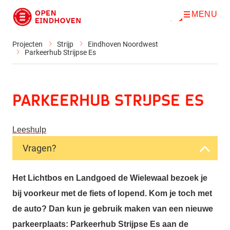
MENU
O
Direct naar de inhoud
p
e
n
Projecten
Strijp
Eindhoven Noordwest
m
Parkeerhub Strijpse Es
e
n
u
Parkeerhub Strijpse Es
Leeshulp
Vragen?
Het Lichtbos en Landgoed de Wielewaal bezoek je
bij voorkeur met de fiets of lopend. Kom je toch met
de auto? Dan kun je gebruik maken van een nieuwe
parkeerplaats: Parkeerhub Strijpse Es aan de