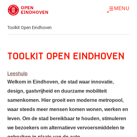
MENU
O
Direct naar de inhoud
p
e
n
Toolkit Open Eindhoven
m
e
n
u
Toolkit Open Eindhoven
Leeshulp
Welkom in Eindhoven, de stad waar innovatie,
design, gastvrijheid en duurzame mobiliteit
samenkomen. Hier groeit een moderne metropool,
waar steeds meer mensen komen wonen, werken en
leven. Om de stad bereikbaar te houden, stimuleren
we bezoekers om alternatieve vervoersmiddelen te
gebruiken in plaats van de auto.