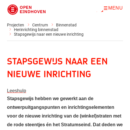
MENU
O
Direct naar de inhoud
p
e
n
Projecten
Centrum
Binnenstad
m
Herinrichting binnenstad
e
Stapsgewijs naar een nieuwe inrichting
n
u
Stapsgewijs naar een
nieuwe inrichting
Leeshulp
Stapsgewijs hebben we gewerkt aan de
ontwerpuitgangspunten en inrichtingselementen
voor de nieuwe inrichting van de (winkel)straten met
de rode steentjes én het Stratumseind. Dat deden we